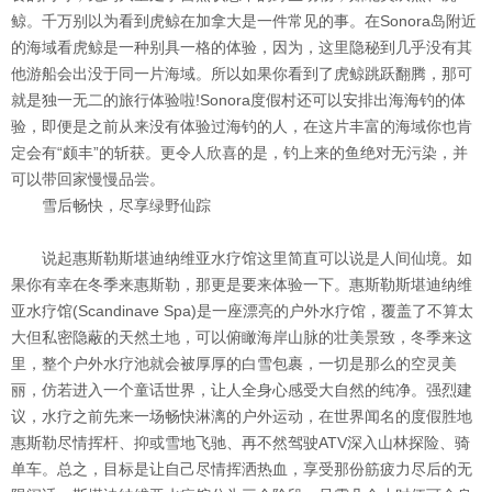
鲸。千万别以为看到虎鲸在加拿大是一件常见的事。在Sonora岛附近
的海域看虎鲸是一种别具一格的体验，因为，这里隐秘到几乎没有其
他游船会出没于同一片海域。所以如果你看到了虎鲸跳跃翻腾，那可
就是独一无二的旅行体验啦!Sonora度假村还可以安排出海海钓的体
验，即便是之前从来没有体验过海钓的人，在这片丰富的海域你也肯
定会有“颇丰”的斩获。更令人欣喜的是，钓上来的鱼绝对无污染，并
可以带回家慢慢品尝。
雪后畅快，尽享绿野仙踪
说起惠斯勒斯堪迪纳维亚水疗馆这里简直可以说是人间仙境。如
果你有幸在冬季来惠斯勒，那更是要来体验一下。惠斯勒斯堪迪纳维
亚水疗馆(Scandinave Spa)是一座漂亮的户外水疗馆，覆盖了不算太
大但私密隐蔽的天然土地，可以俯瞰海岸山脉的壮美景致，冬季来这
里，整个户外水疗池就会被厚厚的白雪包裹，一切是那么的空灵美
丽，仿若进入一个童话世界，让人全身心感受大自然的纯净。强烈建
议，水疗之前先来一场畅快淋漓的户外运动，在世界闻名的度假胜地
惠斯勒尽情挥杆、抑或雪地飞驰、再不然驾驶ATV深入山林探险、骑
单车。总之，目标是让自己尽情挥洒热血，享受那份筋疲力尽后的无