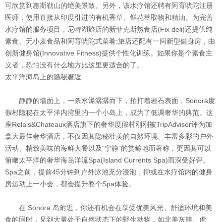
可欣赏到惠斯勒山的绝美景致。另外，该水疗馆还聘有阿育吠陀注册
医师，使用直接从印度引进的有机香草、鲜花萃取物和精油。为完善
水疗馆的服务项目，尼特湖旅店的新菲克斯熟食店(Fix deli)还提供纯
素食、无小麦食品和阿育吠陀式菜肴;旅店还配有一间新型健身房，由
创新健身馆(Innovative Fitness)提供个性化训练。如果你是个素食主
义者，恐怕没有什么地方比这里更适合的了。
太平洋海岛上的隐秘邂逅
静静的墙面上，一条水瀑潺潺而下，拍打着岩石表面，Sonora度
假村隐秘在太平洋内湾里的一个小岛上，成为了低调奢华的典范。这
座Relais&Chateaux酒店旗下的奢华度假村刚刚被TripAdvisor评为加
拿大最佳奢华酒店，不仅因其隐秘壮美的自然环境、丰富多彩的户外
活动、精致美味的海鲜大餐以及“宁静”的赏鲸地而著称，更因其可以
俯瞰太平洋的奢华海岛洋流Spa(Island Currents Spa)而深受好评。
Spa之前，提前45分钟到户外泳池充分浸泡，抑或在水疗馆内的健身
房运动上一小会，都会提升整个Spa体验。
在 Sonora 岛附近，你还有机会在享受优美风光、舒适环境和美
食的同时，见到大量处于自然状态下的野生动物，如北美灰熊、虎