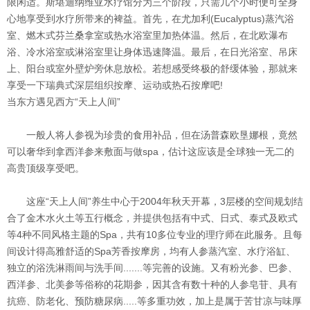
限闲适。斯堪迪纳维亚水疗馆分为三个阶段，只需几个小时便可全身
心地享受到水疗所带来的裨益。首先，在尤加利(Eucalyptus)蒸汽浴
室、燃木式芬兰桑拿室或热水浴室里加热体温。然后，在北欧瀑布
浴、冷水浴室或淋浴室里让身体迅速降温。最后，在日光浴室、吊床
上、阳台或室外壁炉旁休息放松。若想感受终极的舒缓体验，那就来
享受一下瑞典式深层组织按摩、运动或热石按摩吧!
当东方遇见西方“天上人间”
一般人将人参视为珍贵的食用补品，但在汤普森欧垦娜根，竟然
可以奢华到拿西洋参来敷面与做spa，估计这应该是全球独一无二的
高贵顶级享受吧。
这座“天上人间”养生中心于2004年秋天开幕，3层楼的空间规划结
合了金木水火土等五行概念，并提供包括有中式、日式、泰式及欧式
等4种不同风格主题的Spa，共有10多位专业的理疗师在此服务。且每
间设计得高雅舒适的Spa芳香按摩房，均有人参蒸汽室、水疗浴缸、
独立的浴洗淋雨间与洗手间.......等完善的设施。又有粉光参、巴参、
西洋参、北美参等俗称的花期参，因其含有数十种的人参皂苷、具有
抗癌、防老化、预防糖尿病.....等多重功效，加上是属于苦甘凉与味厚