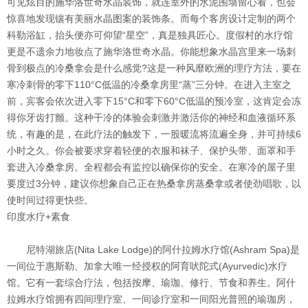
可见炫目的施华洛世奇水晶装饰，就连室外的水泥围墙留心看，也会
惊喜地发现镶有美丽水晶图案的装饰条。而每个客房设计定制的两个
科勒浴缸，抬头便亦可仰望“星空”，真是独具匠心。度假村的水疗馆
更是不遗余力地妆点了施华洛世奇水晶。你能想象水晶宫里来一场刺
骨到极点的冷桑拿会是什么感觉?这是一种风靡欧洲的理疗方法，要在
寒冷刺骨的零下110°C低温的冷桑拿房里“蒸”三分钟。在进入主室之
前，宾客会依次进入零下15°C和零下60°C低温的预冷室，这肯定会冻
得你牙齿打颤。这种干冷的体验会刺激并激活你的神经和血液循环系
统，有趣的是，在此疗法的触发下，一股暖流将流遍全身，并可持续6
小时之久。你会被要求穿着轻便的衣服和袜子、保护头带、面罩和手
套进入冷桑拿房。全程都会有监控以确保你的安全。在寒冷的屋子里
要度过3分钟，建议你想象自己正在热桑拿房蒸桑拿或者使劲唱歌，以
使时间过得更快些。
印度水疗+素食
尼特湖旅店(Nita Lake Lodge)的阿什拉姆水疗馆(Ashram Spa)是
一间位于惠斯勒、加拿大唯一经授权的阿育吠陀式(Ayurvedic)水疗
馆。它有一套综合疗法，包括按摩、瑜珈、修行、节食和养生。阿什
拉姆水疗馆拥有四间理疗室、一间诊疗室和一间阳光普照的瑜珈房，