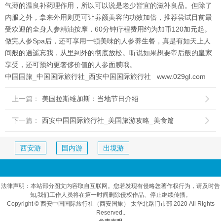
气薄的温良补药理作用，所以可以说是老少皆宜的滋补良品。但除了
内服之外，拿来外用则更可让养颜美容的功效加倍，推荐尝试目前最
受欢迎的全身人参精油按摩，60分钟疗程费用约为加币120加元起。
做完人参Spa后，还可享用一顿美味的人参养生餐，真是有如天上人
间般的逍遥忘我，从里到外的彻底放松。听说如果想要帝后般的皇家
享受，还可预约更奢侈价值的人参面膜哦。
中国国旅_中国国际旅行社_西安中国国际旅行社 www.029gl.com
上一篇：
美国拉斯维加斯：当地节日介绍

下一篇：
西安中国国际旅行社_美国旅游攻略_美食篇

西安游
国内游
出境游
法律声明：本站部分图文内容取自互联网。您若发现有侵略您著作权行为，请及时告
知,我们工作人员将在第一时间删除侵权作品、停止继续传播。
Copyright © 西安中国国际旅行社（西安国旅） 太华北路门市部 2020 All Rights
Reserved..