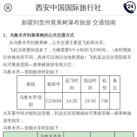
西安中国国际旅行社
新疆到贵州黄果树瀑布旅游 交通指南
1
、乌鲁木齐到黄果树的公共交通方式
从乌鲁木齐到黄果树，公共交通主要是飞机和火车。
飞机当然要快很多了，大概需要5个小时的飞行时间，（各时期执
行价格有所不同，具体可以询问当地售票处）飞机直达后在贵阳客车
站可乘座贵阳—黄果树旅游专线大巴；
乌鲁木齐—贵阳航班时刻如下：
起飞时
抵达时
机
备
航线
航班号
间
间
型
注
乌鲁木齐/贵
CZ3694
14:25
19:30
738
阳
火车要中转才能到达安顺，到达后在安顺南站可乘座安顺—黄果树旅
游专线车；
乌鲁木齐—安顺火车时刻如下：
乌鲁木齐发