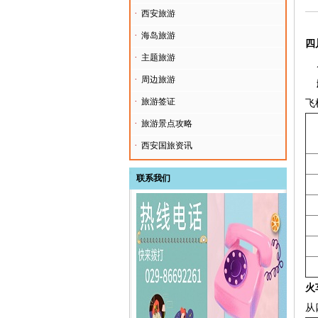
·
西安旅游
·
海岛旅游
四
·
主题旅游
从
·
周边旅游
·
旅游签证
飞
·
旅游景点攻略
·
西安国旅资讯
联系我们
火
从