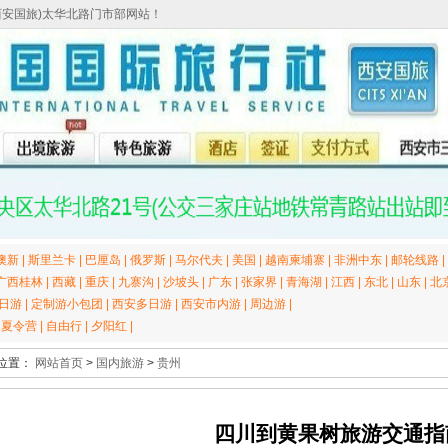
西安国旅)太华北路门市部网站！
澳新
|
斯里兰卡
|
巴厘岛
|
俄罗斯
|
马尔代夫
|
美国
|
越南柬埔寨
|
非洲中东
|
邮轮线路
|
广西桂林
|
西藏
|
重庆
|
九寨沟
|
沙坡头
|
广东
|
张家界
|
青海湖
|
江西
|
东北
|
山东
|
北
日游
|
定制游小包团
|
西安多日游
|
西安市内游
|
周边游
|
|
夏令营
|
自由行
|
夕阳红
|
位置：
网站首页
>
国内旅游
>
贵州
四川到黄果树旅游交通指