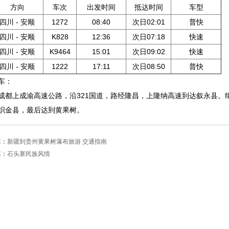
方向
车次
出发时间
抵达时间
车型
四川 - 安顺
1272
08:40
次日02:01
普快
四川 - 安顺
K828
12:36
次日07:18
快速
四川 - 安顺
K9464
15:01
次日09:02
快速
四川 - 安顺
1222
17:11
次日08:50
普快
车：
成都上成渝高速公路，沿321国道，路经隆昌，上隆纳高速到达叙永县。
织金县，最后达到黄果树。
篇：
新疆到贵州黄果树瀑布旅游 交通指南
篇：
石头寨民族风情