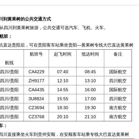
川到黄果树的公共交通方式
四川到黄果树旅游，公共交通可选汽车、飞机、火车。
航班：
机直达贵阳后，可在贵阳客车站乘坐贵阳—黄果树专线大巴直达黄果树
航班号
起飞时间
抵达时间
备注
航线
四川/贵阳
CA4229
07:40
08:45
国际航空
四川/贵阳
ZH9177
12:10
13:10
四川航空
四川/贵阳
CA4435
14:55
16:00
国际航空
四川/贵阳
3U8824
15:55
17:00
四川航空
四川/贵阳
CZ3694
18:30
19:30
南方航空
四川/贵阳
CZ3768
20:10
21:10
南方航空
车：
四川直接乘坐火车到贵州安顺，在安顺客车站乘专线大巴直达黄果树