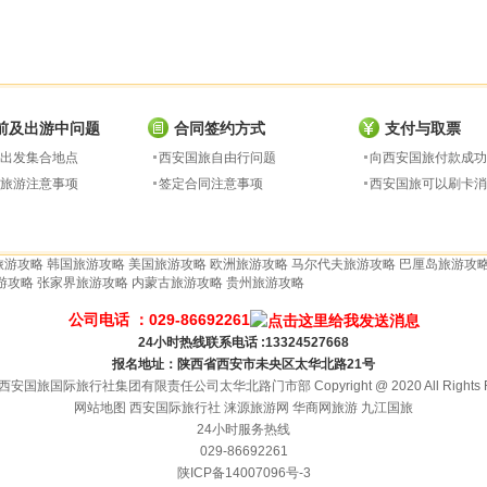
前及出游中问题
合同签约方式
支付与取票
出发集合地点
西安国旅自由行问题
向西安国旅付款成功
旅游注意事项
签定合同注意事项
西安国旅可以刷卡消
旅游攻略
韩国旅游攻略
美国旅游攻略
欧洲旅游攻略
马尔代夫旅游攻略
巴厘岛旅游攻
游攻略
张家界旅游攻略
内蒙古旅游攻略
贵州旅游攻略
公司电话 ：029-86692261
24小时热线联系电话 :13324527668
报名地址：陕西省西安市未央区太华北路21号
安国旅国际旅行社集团有限责任公司太华北路门市部 Copyright @ 2020 All Rights Re
网站地图
西安国际旅行社
涞源旅游网
华商网旅游
九江国旅
24小时服务热线
029-86692261
陕ICP备14007096号-3