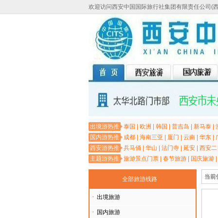
欢迎访问西安中国国际旅行社集团有限责任公司(
出境游热推
泰国
|
欧洲
|
韩国
|
普吉岛
|
新马泰
|
国内游热推
成都
|
海南三亚
|
厦门
|
云南
|
华东
|
西安游热推
兵马俑
|
华山
|
法门寺
|
延安
|
西安二
主题游热推
旅游景点门票
|
春节旅游
|
国庆旅游
当前
全部旅游线路
·
出境旅游
·
国内旅游