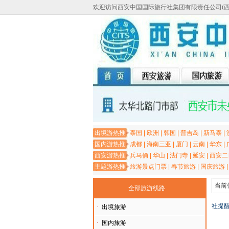
欢迎访问西安中国国际旅行社集团有限责任公司(
出境游热推
泰国
|
欧洲
|
韩国
|
普吉岛
|
新马泰
|
国内游热推
成都
|
海南三亚
|
厦门
|
云南
|
华东
|
西安游热推
兵马俑
|
华山
|
法门寺
|
延安
|
西安二
主题游热推
旅游景点门票
|
春节旅游
|
国庆旅游
当前
全部旅游线路
社提醒
·
出境旅游
·
国内旅游