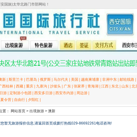
西安国旅)太华北路门市部网站！
澳新
|
斯里兰卡
|
巴厘岛
|
俄罗斯
|
马尔代夫
|
美国
|
越南柬埔寨
|
非洲中东
|
邮轮线路
|
广西桂林
|
西藏
|
重庆
|
九寨沟
|
沙坡头
|
广东
|
张家界
|
青海湖
|
江西
|
东北
|
山东
|
北
日游
|
定制游小包团
|
西安多日游
|
西安市内游
|
周边游
|
|
夏令营
|
自由行
|
夕阳红
|
位置：
网站首页
>
出境旅游
>
澳新
您暂无旅游报价信息,请返回首页或拨打热线029-86692261电话咨询!