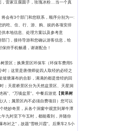
面，雷家豆腐圆子，玫瑰冰粉
....当一个真
将会有3个部门和您联系，顺序分别为一:
您的吃、住、行、游、购、娱的各项安排
提供本地信息、处理方案以及参考意
游部门，接待导游和您确认游客信息，给
时保持手机畅通，谢谢配合！
黄果树景区；换乘景区环保车（环保车费用5
.5小时；这里是唐僧师徒四人取经的必经之
与陡坡塘瀑布的合影，满满的都是曾经的回
小时；天星桥景区分为天然盆景区、天星洞
画”、“万顷盆景
”。中餐后游览
【黄果树
0元/人；属景区内不必须自费项目）您可以
一个绝妙奇景，从各个洞窗中观赏到犀牛潭
上午九时至下午五时，都能看到，并随你
布衬之"，故题"雪映川霞"。
后乘车
2.5小