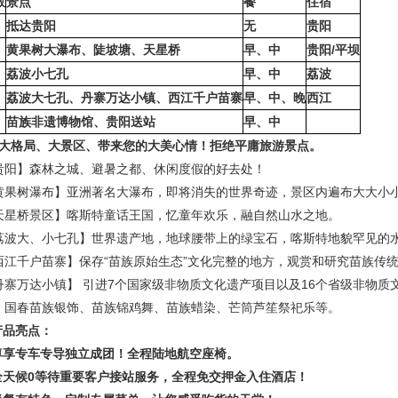
数
景点
餐
住宿
抵达贵阳
无
贵阳
黄果树大瀑布、陡坡塘、天星桥
早、中
贵阳
/
平坝
荔波小七孔
早、中
荔波
荔波大七孔、丹寨万达小镇、西江千户苗寨
早、中、晚
西江
苗族非遗博物馆、贵阳送站
早、中
Ψ大格局、大景区、带来您的大美心情！拒绝平庸旅游景点。
贵阳】森林之城、避暑之都、休闲度假的好去处！
黄果树瀑布】亚洲著名大瀑布，即将消失的世界奇迹，景区内遍布大大小
天星桥景区】喀斯特童话王国，忆童年欢乐，融自然山水之地。
荔波大、小七孔】世界遗产地，地球腰带上的绿宝石，喀斯特地貌罕见的
西江千户苗寨】保存
“苗族原始生态”文化完整的地方，观赏和研究苗族传
丹寨万达小镇】
引进
7个国家级非物质文化遗产项目以及16个省级非物质
、国春苗族银饰、苗族锦鸡舞、苗族蜡染、芒筒芦笙祭祀乐等
。
产品亮点：
尊享专车专导独立成团！全程陆地航空座椅。
全天候
0等待重要客户接站服务，全程免交押金入住酒店！