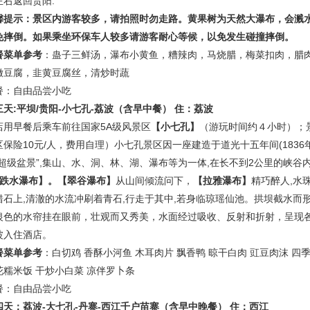
左右返回贵阳.
馨提示：景区内游客较多，请拍照时勿走路。黄果树为天然大瀑布，会溅
免摔倒。如果乘坐环保车人较多请游
客耐心等候，以免发生碰撞摔倒。
餐菜单参考
：蛊子三鲜汤，瀑布小黄鱼，糟辣肉，马烧腊，梅菜扣肉，腊
嫩豆腐，韭黄豆腐丝，清炒时蔬
餐：自由品尝小吃
三天
:
平坝
/
贵阳
-
小七孔
-
荔波
（含早中餐）
住：荔波
店用早餐后乘车前往国家5A级风景区
【小七孔】
（游玩时间约４小时）；
区保险10元/人，费用自理）小七孔景区因一座建造于道光十五年间(1836
“超级盆景”,集山、水、洞、林、湖、瀑布等为一体,在长不到2公里的峡谷内
级跌水瀑布】。【翠谷瀑布】
从山间倾流问下，
【拉雅瀑布】
精巧醉人
,水
错石上,清澈的水流冲刷着青石,行走于其中,若身临琼瑶仙池。拱坝截水而
银色的水帘挂在眼前，壮观而又秀美，水面经过吸收、反射和折射，呈现
波入住酒店。
餐菜单参考
：
白切鸡
香酥小河鱼
木耳肉片
飘香鸭
晾干白肉
豇豆肉沫
四
花糯米饭
干炒小白菜
凉伴罗卜条
餐：自由品尝小吃
四天：
荔波
-
大七孔
-
丹寨
-
西江千户苗寨
（含早中晚餐）
住：
西江