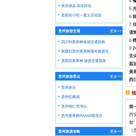
4.
食在镇远 实在好玩
5.
贵阳名小吃—遵义豆花面
6.
7.
贵州旅游交通
更多>>
遗
8.
四川到黄果树旅游交通指南
9.
新疆到贵州黄果树瀑布旅游交
舌
贵阳至黄果树 旅游交通指南
荔
黄
贵州旅游景点
更多>>
西
贵州赤水
线
贵州红枫湖
贵州铜仁梵净山
第
西
贵州黄果树AAAAA级景区
都
（
贵州旅游攻略
更多>>