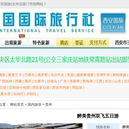
西安国旅)太华北路门市部网站！
澳新
|
斯里兰卡
|
巴厘岛
|
俄罗斯
|
马尔代夫
|
美国
|
越南柬埔寨
|
非洲中东
|
邮轮线路
|
广西桂林
|
西藏
|
重庆
|
九寨沟
|
沙坡头
|
广东
|
张家界
|
青海湖
|
江西
|
东北
|
山东
|
北
日游
|
定制游小包团
|
西安多日游
|
西安市内游
|
周边游
|
|
夏令营
|
自由行
|
夕阳红
|
位置：
网站首页
>
国内旅游
>
贵州
醉美贵州双飞五日游
线路名称：
醉