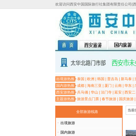
欢迎访问西安中国国际旅行社集团有限责任公司(
出境游热推
泰国
|
欧洲
|
韩国
|
普吉岛
|
新马泰
|
国内游热推
成都
|
海南三亚
|
厦门
|
云南
|
华东
|
西安游热推
兵马俑
|
华山
|
法门寺
|
延安
|
西安二
主题游热推
旅游景点门票
|
春节旅游
|
国庆旅游
当前
全部旅游线路
·
出境旅游
·
国内旅游