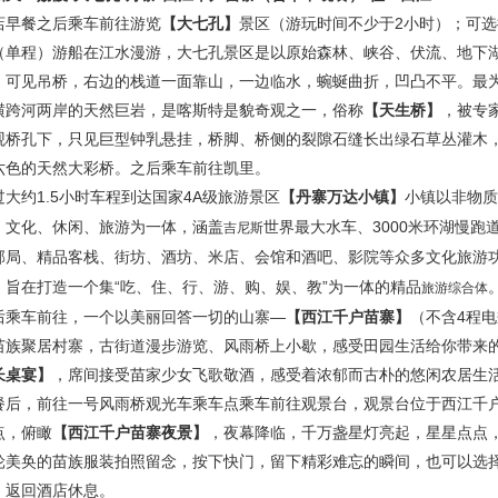
店早餐之后乘车
前往游览
【大七孔】
景区
（游玩时间不少于
2小时）；可
（单程）游船在江水漫游，大七孔景区是以原始森林、峡谷、伏流、地下
，可见吊桥，右边的栈道一面靠山，一边临水，蜿蜒曲折，凹凸不平。最
横跨河两岸的天然巨岩，是喀斯特是貌奇观之一，俗称
【天生桥】
，被专
观桥孔下，只见巨型钟乳悬挂，桥脚、桥侧的裂隙石缝长出绿石草丛灌木
六色的天然大彩桥。之后乘车前往凯里。
过大约
1.5小时车程到达国家4A级旅游景区
【丹寨万达小镇】
小镇以非物质
、文化、休闲、旅游为一体，涵盖
世界最大水车、
3000米环湖慢
吉尼斯
邮局、精品客栈、街坊、酒坊、米店、会馆和酒吧、影院等众多文化旅游
，旨在打造一个集
“吃、住、行、游、购、娱、教”为一体的精品
旅游综合体
后乘车前往，一个以美丽回答一切的山寨
—
【西江千户苗寨】
（不含
4程
苗族聚居村寨，古街道漫步游览、风雨桥上小歇，感受田园生活给你带来
长桌宴】
，席间接受苗家少女飞歌敬酒，感受着浓郁而古朴的悠闲农居生
餐后，前往一号风雨桥观光车乘车点乘车前往观景台，观景台位于西江千
点，俯瞰
【西江千户苗寨夜景】
，夜幕降临，千万盏星灯亮起，星星点点
轮美奂的苗族服装拍照留念，按下快门，留下精彩难忘的瞬间，也可以选
，返回酒店休息。