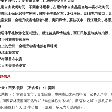
餐餐有特色，定制专属菜单，让您感受吃货的天堂！
充足自由就餐时间，不因集体用餐，占用约束自由品尝当地丰富小吃时间
旅游巴士保证
10%空座率，陆地头等舱的车，2+1座位。USB充电插口，
住宿安排：全程升级当地轻奢
5星。贵阳风情，荔波夜市，西江晨景，将景
憾！
赠送伴手礼旅游之宝
U型枕。赠送苗族风情娃娃，西江民族服装换装拍照。
24小时旅游管家服务！
尖上的贵州：全程品尝当地独有风味餐
波瑶山簸箕宴
果树瀑香布衣宴
江舌尖美味长桌宴
路信息
一天：西安
-贵阳 （不含餐） 住:贵阳
安乘机
（
）
前往贵阳市，贵阳因位于境内贵山之南而得名，它冬无严寒，
”，而因森林覆盖面积达到42.3%也被称为“林城”，即“森林之城”；接机
贵阳市区打车
8元起步价格，一般在十多元内可以到达）。