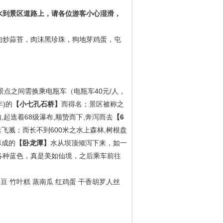
水到景区道路上，请各位游客小心湿滑，
肉炒蒜苔，肉沫黑珍珠，狗地芽鸡蛋，屯
景点之间需换乘电瓶车（电瓶车
40元/人，
年)的
【小七孔石桥】
而得名；景区被称之
,起迭着68级瀑布,顺贽而下,奔泻而去
【
6
珠飞溅；而长不到600米之水上森林,树根盘
形成的
【卧龙潭】
水从坝顶倾泻下来，如一
各种蓝色，真是美如仙境，之后乘车前往
季豆
竹叶糕
蒸南瓜
红鸡蛋
干香胡罗人丝