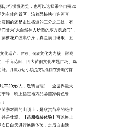
选择步行慢慢游览，也可以选择乘坐自费20
湖为主体的景区，沿着恐怖峡打狗河直
为震撼的还是走过栈道的三分之二处，有
家们誉为
“大自然神力所塑的东方凯旋门”，
，藤萝花卉缠裹桥身，真是满目琳琅、五
文化遗产、
、
文化为内核，融商
苗族
侗族
跑道、千亩花田、四大苗侗文化主题广场、鸟
功能。
万达小镇是
在
的首
丹寨
万达集团
贵州
。
电瓶车20元/人，敬请自理），全世界最大
的宁静；晚上指定地方品尝苗家特色餐—
活；
户苗寨对面的山顶上，是欣赏苗寨的绝佳
，甚是壮观。
【苗服换装体验】
可以换上
择次日白天进行换装体验，之后自由活