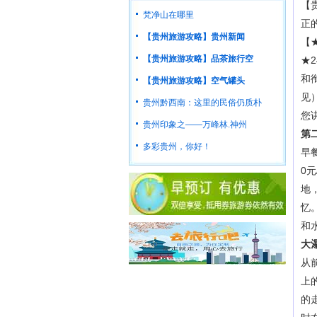
【
梵净山在哪里
正的吃
【贵州旅游攻略】贵州新闻
【
【贵州旅游攻略】品茶旅行空
★
和
【贵州旅游攻略】空气罐头
见
贵州黔西南：这里的民俗仍质朴
您
贵州印象之——万峰林.神州
第
多彩贵州，你好！
早
0元
地
忆
和
大
从
上
的