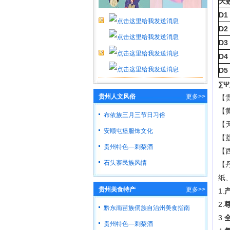
天
D1
D2
D3
D4
D5
∑
贵州人文风俗
更多>>
【
【
布依族三月三节日习俗
【
安顺屯堡服饰文化
【
贵州特色—刺梨酒
【
石头寨民族风情
【
纸
贵州美食特产
更多>>
1.
2.
黔东南苗族侗族自治州美食指南
3.
贵州特色—刺梨酒