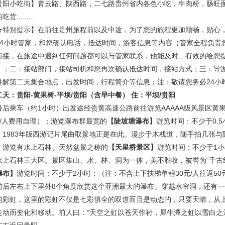
贵阳小吃街】青云路、陕西路，二七路贵州省内各色小吃，牛肉粉，肠旺
货.........
★特别提示】在前往贵州旅程前以及中途，为了您的旅程更加顺畅，贴心，
24小时管家，和您确认电话，抵达时间，游客信息等内容（管家全程负责
衔接，在旅途中遇到任何问题都可以与管家联系，他能及时、有效的给您
）；二：接站部门，接站司机和您再次确认抵达时间，接站方式；三：导
讲解第二天集合地点，出发时间，行程简介等信息；注：敬请您务必24小
二天：贵阳
-
黄果树
-
平坝
/
贵阳
（含早中餐）
住：平坝
/贵阳
餐后乘车（约
1
小时）出发途经贵黄高速公路前往游览
AAAAA级风景区
/人
费用自理
）；游览瀑布群最宽的
【陡坡塘瀑布】
游览时间：不少于
0
，1983年版西游记片尾曲取景地正是在此。漫步于木栈道，随手拍几张
。游览有水上石林、天然盆景之称的
【天星桥景区】
游览时间：不少于
1
水上石林三大区。景区集山、水、林、洞为一体，美不胜收，被誉为“千古绝
瀑布】
游览时间：不少于
2小时；（注：不含上下扶梯单程30元/人往返5
前后左右上下里外8个角度欣赏这个亚洲最大的瀑布。穿越水帘洞，还有
的彩虹，这里的彩虹不仅是七彩俱全的双道而且是动态的，只要天晴，从
走动而变化和移动。前人曰："天空之虹以苍天作衬，犀牛潭之虹以雪白之瀑