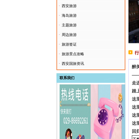
·
西安旅游
·
海岛旅游
·
主题旅游
·
周边旅游
·
旅游签证
行
·
旅游景点攻略
·
西安国旅资讯
醉
—
联系我们
走
踏
这
这
这
这
回