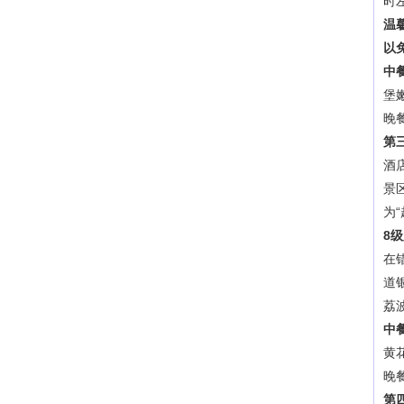
时
温
以
中
堡
晚
第
酒
景
为
8
在
道
荔
中
黄
晚
第