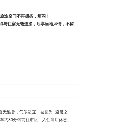
！
让旅途空间不再拥挤，烦闷！
点与住宿无缝连接，尽享当地风情，不留
夏无酷暑，气候适宜，被誉为
“避暑之
后乘车约30分钟前往市区，入住酒店休息。