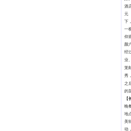
酒
元
下
一
仰
颜
经
业
笼
秀
之
的
【
晚
地
美
动