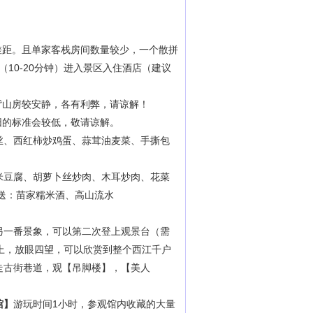
差距。且单家客栈房间数量较少，一个散拼
10-20分钟）进入景区入住酒店（建议
背山房较安静，各有利弊，请谅解！
阳的标准会较低，敬请谅解。
丝、西红柿炒鸡蛋、蒜茸油麦菜、手撕包
米豆腐、胡萝卜丝炒肉、木耳炒肉、花菜
送：苗家糯米酒、高山流水
另一番景象
，可以第二次登上
观景台
（需
上，放眼四望，可以欣赏到整个西江千户
走古街巷道，观
【吊脚楼】，【美人
馆】
游玩时间
1小时，参观馆内收藏的大量