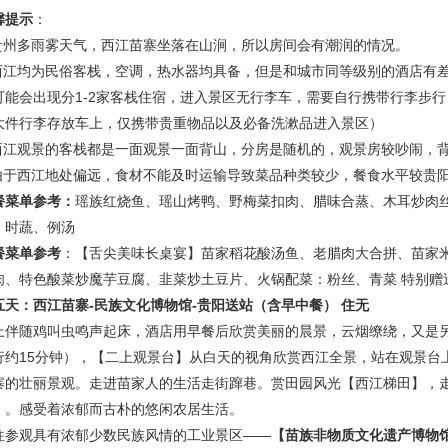
馨提示
：
.贵州多雨雾天气，西江苗寨坐落在山涧，所以房间会有潮润的情况。
.西江均为民俗客栈，空调，热水器均具备，但是和城市同等级别的酒店有
可能会出现分1-2家客栈住宿，进入景区无行李车，需要自行携带行李步行（
大件行李存放车上，仅携带贵重物品以及必备洗漱品进入景区）
.西江观景的客栈都是一面观景一面背山，分房是随机的，观景房较吵闹，
.由于西江地处偏远，食材不能及时运输导致菜品种类较少，餐食水平较贵
餐菜单参考：
瑶族红烧鱼、瑶山烤鸭、野梅菜扣肉、腊味合蒸、木耳炒肉
、时蔬、例汤
餐菜单参考
：
【舌尖美味长桌宴】苗家稻花酸汤鱼、老腊肉大合拼、苗家
肉、特色酸菜炒魔芋豆腐、韭菜炒土豆片、火锅配菜：粉丝、青菜
特别赠
五天：
西江苗寨
-
民族文化博物馆
-
贵阳送站
（含早中餐）
住无
上伴随鸡叫虫鸣声起床，酒店用早餐后
欣赏美丽的晨景，云烟缭绕，又是
行约
15分钟），
【二上观景台】
从白天的视角欣赏西江全景
，站在观景台
寨的
壮丽景观。走进苗家人的生活走街蹿巷。赏田园风光
【西江梯田】
，
】
。感受着浓郁而古朴的悠闲农居生活。
往参观具有浓郁少数民族风情的工业景区
——
【苗族非物质文化遗产博物