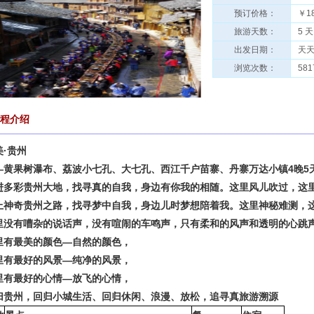
预订价格：
￥1
旅游天数：
5 天
出发日期：
天
浏览次数：
581
程介绍
美
·
贵州
—黄果树瀑布、荔波小七孔、大七孔、西江千户苗寨、丹寨万达小镇4晚5
进多彩贵州大地，找寻真的自我，身边有你我的相随。这里风儿吹过，这
上神奇贵州之路，找寻梦中自我，身边儿时梦想陪着我。这里神秘难测，
里没有嘈杂的说话声，没有喧闹的车鸣声，只有柔和的风声和透明的心跳
里有最美的颜色
—自然的颜色，
里有最好的风景
—纯净的风景，
里有最好的心情
—放飞的心情，
归贵州，回归小城生活、回归休闲、浪漫、放松，追寻真旅游溯源