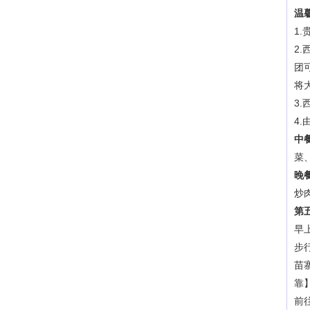
温
1
2
团
将
3
4
中
菜
晚
炒
第
早
步
苗
靠
前