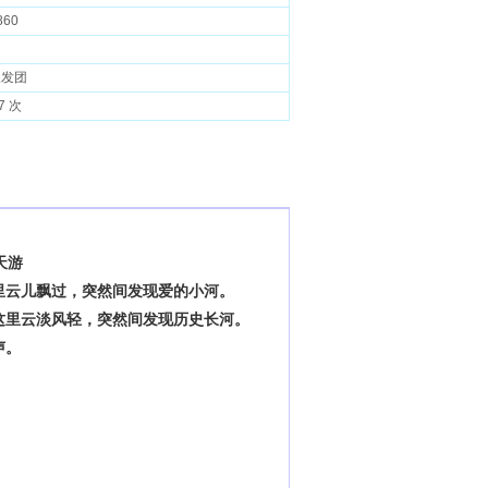
860
天发团
7 次
天游
里云儿飘过，突然间发现爱的小河。
这里云淡风轻，突然间发现历史长河。
声。